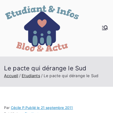
Aller
au
contenu
Blog
L'info des
jeunes
Etudi
ant &
Le pacte qui dérange le Sud
Actua
Accueil
Etudiants
Le pacte qui dérange le Sud
lité
Par
Cécile P.
Publié le
21 septembre 2011