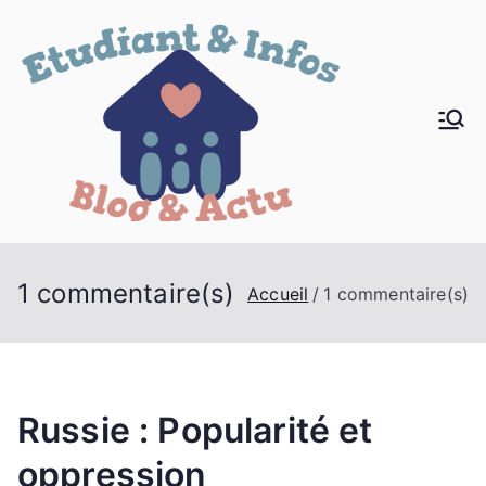
Aller
au
contenu
Blog
L'info des
jeunes
Etudi
ant &
1 commentaire(s)
Accueil
1 commentaire(s)
Actua
lité
Russie : Popularité et
oppression